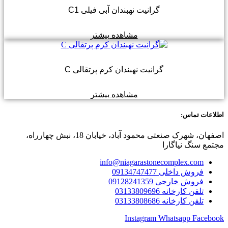
گرانیت نهبندان آبی فیلی C1
مشاهده بیشتر
گرانیت نهبندان کرم پرتقالی C
مشاهده بیشتر
اطلاعات تماس:
اصفهان، شهرک صنعتی محمود آباد، خیابان 18، نبش چهارراه،
مجتمع سنگ نیاگارا
info@niagarastonecomplex.com
فروش داخلی 09134747477
فروش خارجی 09128241359
تلفن کارخانه 03133809696
تلفن کارخانه 03133808686
Instagram
Whatsapp
Facebook